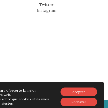
Twitter
Instagram
ara ofrecerte la mejor
Aceptar
ra web.
 sobre qué cookies utilizamos
Rechazar
s
ajustes
.
rivacidad
-
Política de cookies
-
Contacto