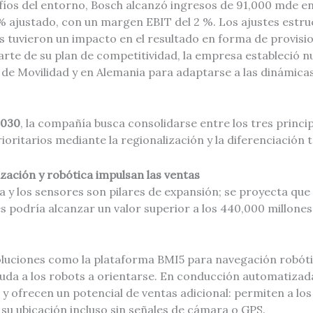
fíos del entorno, Bosch alcanzó ingresos de 91,000 mde en
% ajustado, con un margen EBIT del 2 %. Los ajustes estru
s tuvieron un impacto en el resultado en forma de provisio
rte de su plan de competitividad, la empresa estableció 
 de Movilidad y en Alemania para adaptarse a las dinámicas
2030
, la compañía busca consolidarse entre los tres princ
oritarios mediante la regionalización y la diferenciación 
zación y robótica impulsan las ventas
a y los sensores son pilares de expansión; se proyecta qu
 podría alcanzar un valor superior a los 440,000 millones
oluciones como la plataforma BMI5 para navegación robóti
uda a los robots a orientarse. En conducción automatizada
e y ofrecen un potencial de ventas adicional: permiten a l
 su ubicación incluso sin señales de cámara o GPS.