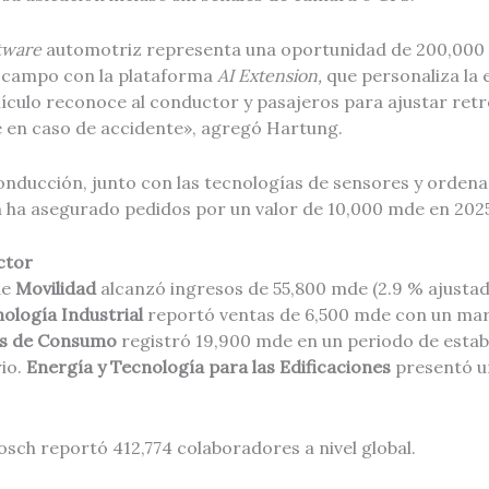
tware
automotriz representa una oportunidad de 200,000
 campo con la plataforma
AI Extension,
que personaliza la 
ículo reconoce al conductor y pasajeros para ajustar retr
e en caso de accidente», agregó Hartung.
conducción, junto con las tecnologías de sensores y orden
ch ha asegurado pedidos por un valor de 10,000 mde en 2025
ctor
de
Movilidad
alcanzó ingresos de 55,800 mde (2.9 % ajusta
ología Industrial
reportó ventas de 6,500 mde con un mar
es de Consumo
registró 19,900 mde en un periodo de estabi
io.
Energía y Tecnología para las Edificaciones
presentó u
Bosch reportó 412,774 colaboradores a nivel global.