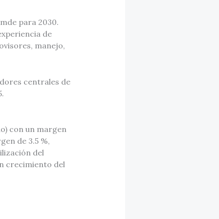
 mde para 2030.
experiencia de
ovisores, manejo,
adores centrales de
.
do) con un margen
gen de 3.5 %,
lización del
n crecimiento del