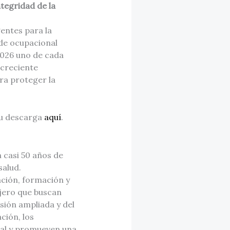
tegridad de la
entes para la
ude ocupacional
 2026 uno de cada
 creciente
ra proteger la
su descarga
aquí
.
n casi 50 años de
salud.
ción, formación y
njero que buscan
sión ampliada y del
ción, los
obal y promueven una