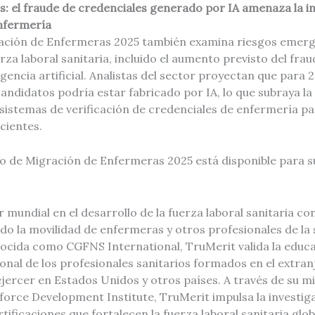
: el fraude de credenciales generado por IA amenaza la in
enfermería
ación de Enfermeras 2025 también examina riesgos emerg
erza laboral sanitaria, incluido el aumento previsto del fra
gencia artificial. Analistas del sector proyectan que para
candidatos podría estar fabricado por IA, lo que subraya la
sistemas de verificación de credenciales de enfermería pa
cientes.
o de Migración de Enfermeras 2025 está disponible para 
r mundial en el desarrollo de la fuerza laboral sanitaria co
o la movilidad de enfermeras y otros profesionales de la 
cida como CGFNS International, TruMerit valida la educa
onal de los profesionales sanitarios formados en el extra
jercer en Estados Unidos y otros países. A través de su mi
orce Development Institute, TruMerit impulsa la investiga
rtificaciones que fortalecen la fuerza laboral sanitaria gl