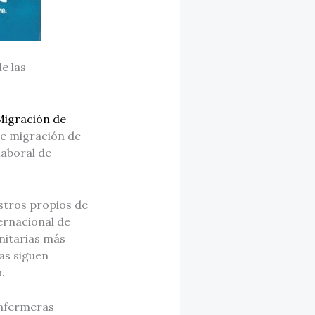
e las
Migración de
 de migración de
laboral de
istros propios de
ernacional de
nitarias más
as siguen
.
enfermeras