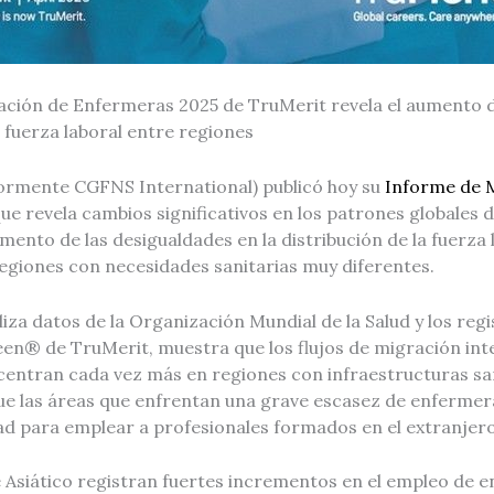
ación de Enfermeras 2025 de TruMerit revela el aumento d
 fuerza laboral entre regiones
ormente CGFNS International) publicó hoy su
Informe de 
que revela cambios significativos en los patrones globales
ento de las desigualdades en la distribución de la fuerza 
egiones con necesidades sanitarias muy diferentes.
liza datos de la Organización Mundial de la Salud y los reg
een® de TruMerit, muestra que los flujos de migración int
entran cada vez más en regiones con infraestructuras sa
que las áreas que enfrentan una grave escasez de enfermer
d para emplear a profesionales formados en el extranjero
e Asiático registran fuertes incrementos en el empleo de 