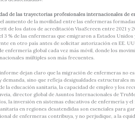
dad de las trayectorias profesionales internacionales de 
el aumento de la movilidad entre las enfermeras formadas 
erit de los datos de acreditación VisaScreen entre 2021 y
 3 % de las enfermeras que emigraron a Estados Unidos 
te en otro país antes de solicitar autorización en EE. UU.
 de enfermería global cada vez más móvil, donde los movim
nacionales múltiples son más frecuentes.
 informe dejan claro que la migración de enfermeras no e
y demanda, sino que refleja desigualdades estructurales m
 de la educación sanitaria, la capacidad de empleo y los rec
veia, director global de Asuntos Internacionales de TruM
os, la inversión en sistemas educativos de enfermería y el
sanitaria en regiones desatendidas son esenciales para gar
onal de enfermeras contribuya, y no perjudique, a la equid