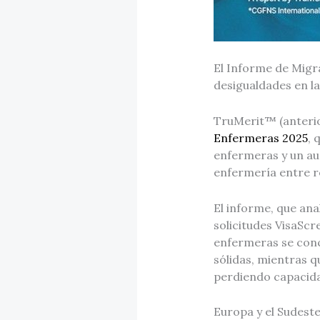
El Informe de Migr
desigualdades en la
TruMerit™ (anteri
Enfermeras 2025
, 
enfermeras y un aum
enfermería entre r
El informe, que ana
solicitudes VisaScr
enfermeras se conc
sólidas, mientras 
perdiendo capacida
Europa y el Sudest