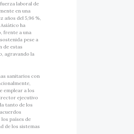
 fuerza laboral de
lmente en una
ez años del 5,96 %,
 Asiático ha
, frente a una
 sostenida pese a
n de estas
o, agravando la
mas sanitarios con
acionalmente,
e emplear a los
irector ejecutivo
a tanto de los
 acuerdos
los países de
ad de los sistemas