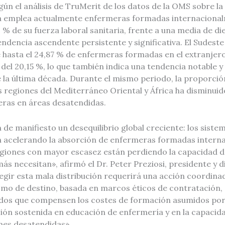
gún el análisis de TruMerit de los datos de la OMS sobre la
a emplea actualmente enfermeras formadas internaciona
 % de su fuerza laboral sanitaria, frente a una media de di
tendencia ascendente persistente y significativa. El Sudeste
 hasta el 24,87 % de enfermeras formadas en el extranjero
del 20,15 %, lo que también indica una tendencia notable y
e la última década. Durante el mismo periodo, la proporció
s regiones del Mediterráneo Oriental y África ha disminuid
ras en áreas desatendidas.
de manifiesto un desequilibrio global creciente: los siste
 acelerando la absorción de enfermeras formadas intern
egiones con mayor escasez están perdiendo la capacidad d
ás necesitan», afirmó el Dr. Peter Preziosi, presidente y d
gir esta mala distribución requerirá una acción coordinad
omo de destino, basada en marcos éticos de contratación,
lidos que compensen los costes de formación asumidos por 
sión sostenida en educación de enfermería y en la capacid
ones desatendidas».