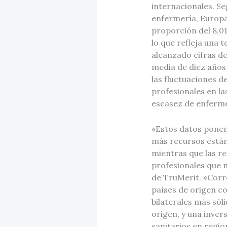
internacionales. Se
enfermería, Europ
proporción del 8,01
lo que refleja una 
alcanzado cifras de
media de diez años 
las fluctuaciones d
profesionales en la
escasez de enferme
«Estos datos ponen 
más recursos están
mientras que las r
profesionales que m
de TruMerit. «Corre
países de origen c
bilaterales más só
origen, y una inver
sanitarios en regi