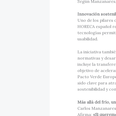
Según Manzanares
Innovación sosteni
Uno de los pilares 
HORECA español re
tecnologías permite
usabilidad.
La iniciativa tambi
normativas y desarr
incluye la transfer
objetivo de acelera
Pacto Verde Europe
sido clave para atr
sostenibilidad y c
Más allá del frío, 
Carlos Manzanares 
Afirma:
«Si queremo