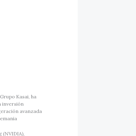
Grupo Kasai, ha
a inversión
igeración avanzada
Alemania
g (NVIDIA),