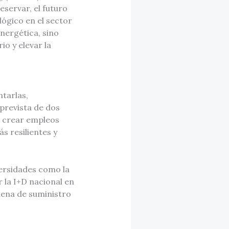
servar, el futuro
ógico en el sector
nergética, sino
o y elevar la
ntarlas,
 prevista de dos
e crear empleos
s resilientes y
ersidades como la
 la I+D nacional en
adena de suministro