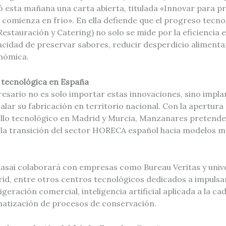
esta mañana una carta abierta, titulada «Innovar para pre
omienza en frío». En ella defiende que el progreso tecnol
stauración y Catering) no solo se mide por la eficiencia e
cidad de preservar sabores, reducir desperdicio alimentari
nómica.
n tecnológica en España
resario no es solo importar estas innovaciones, sino impla
calar su fabricación en territorio nacional. Con la apertura
llo tecnológico en Madrid y Murcia, Manzanares pretend
 la transición del sector HORECA español hacia modelos má
asai colaborará con empresas como Bureau Veritas y univ
id, entre otros centros tecnológicos dedicados a impulsar
igeración comercial, inteligencia artificial aplicada a la c
matización de procesos de conservación.