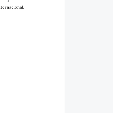
nternacional
,