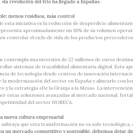
,
«la revolución del frío ha llegado a España».
ble: menos residuos, más control
de esta iniciativa es la reducción de desperdicio alimentari
presenta aproximadamente un 18% de su volumen operati
n controlar el ciclo de vida de los productos perecederos
én contempla una inversión de 22 millones de euros destin
ollar sistemas de trazabilidad alimentaria digital. Esta ap
encia de tecnología desde centros de innovación internacio
r la modernización del sector en España y alinearlo con lo
o y la estrategia «De la Granja a la Mesa». La intervenci
aer estas soluciones avanzadas al mercado nacional, fortal
ompetitividad del sector HORECA.
una nueva cultura empresarial
subraya que esta transformación no es solo tecnológica, s
s un mercado competitivo y sostenible, debemos dejar de 