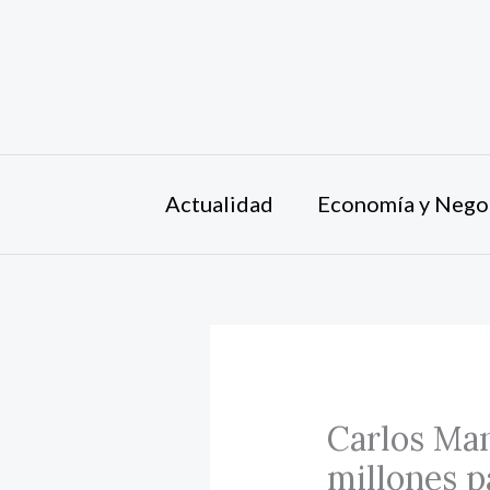
Ir
al
contenido
Actualidad
Economía y Nego
Carlos Man
millones p