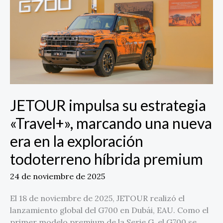
estrategia
«Travel+»,
marcando
una
nueva
era
en
la
JETOUR impulsa su estrategia
exploración
todoterreno
«Travel+», marcando una nueva
híbrida
era en la exploración
premium
todoterreno híbrida premium
24 de noviembre de 2025
El 18 de noviembre de 2025, JETOUR realizó el
lanzamiento global del G700 en Dubái, EAU. Como el
primer modelo premium de la Serie G, el G700 se