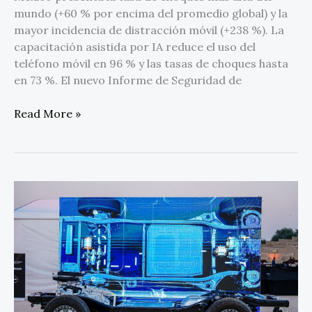
mundo (+60 % por encima del promedio global) y la
mayor incidencia de distracción móvil (+238 %). La
capacitación asistida por IA reduce el uso del
teléfono móvil en 96 % y las tasas de choques hasta
en 73 %. El nuevo Informe de Seguridad de
Read More »
Definiendo
lo
premium
a
través
de
la
tecnología: