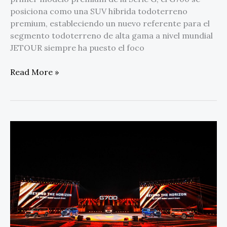
posiciona como una SUV híbrida todoterreno
premium, estableciendo un nuevo referente para el
segmento todoterreno de alta gama a nivel mundial
JETOUR siempre ha puesto el foco
Read More »
JETOUR
G700
hace
su
debut
global
en
Dubái,
redefiniendo