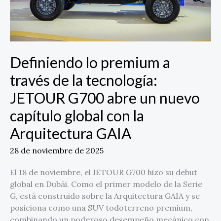
JETOUR
G700
abre
un
nuevo
Definiendo lo premium a
capítulo
través de la tecnología:
global
con
JETOUR G700 abre un nuevo
la
capítulo global con la
Arquitectura
GAIA
Arquitectura GAIA
28 de noviembre de 2025
El 18 de noviembre, el JETOUR G700 hizo su debut
global en Dubái. Como el primer modelo de la Serie
G, está construido sobre la Arquitectura GAIA y se
posiciona como una SUV todoterreno premium,
combinando un poderoso desempeño mecánico con