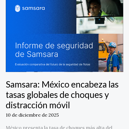
México
encabeza
las
tasas
globales
de
choques
y
distracción
móvil
Samsara: México encabeza las
tasas globales de choques y
distracción móvil
10 de diciembre de 2025
México presenta la tasa de choques más alta del