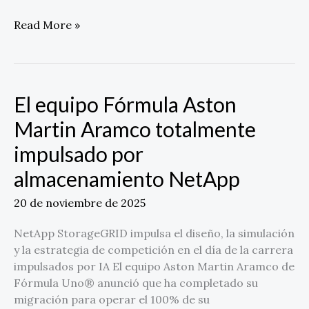
Read More »
El equipo Fórmula Aston
El
equipo
Martin Aramco totalmente
Fórmula
impulsado por
Aston
Martin
almacenamiento NetApp
Aramco
totalmente
20 de noviembre de 2025
impulsado
por
NetApp StorageGRID impulsa el diseño, la simulación
almacenamiento
y la estrategia de competición en el día de la carrera
NetApp
impulsados por IA El equipo Aston Martin Aramco de
Fórmula Uno® anunció que ha completado su
migración para operar el 100% de su