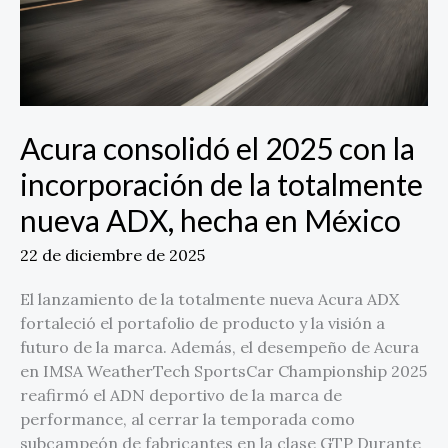
de
la
totalmente
nueva
ADX,
hecha
Acura consolidó el 2025 con la
en
incorporación de la totalmente
México
nueva ADX, hecha en México
22 de diciembre de 2025
El lanzamiento de la totalmente nueva Acura ADX
fortaleció el portafolio de producto y la visión a
futuro de la marca. Además, el desempeño de Acura
en IMSA WeatherTech SportsCar Championship 2025
reafirmó el ADN deportivo de la marca de
performance, al cerrar la temporada como
subcampeón de fabricantes en la clase GTP Durante