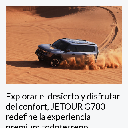
Explorar
el
desierto
y
disfrutar
del
confort,
JETOUR
G700
redefine
la
experiencia
premium
Explorar el desierto y disfrutar
todoterreno
del confort, JETOUR G700
redefine la experiencia
premium todoterreno