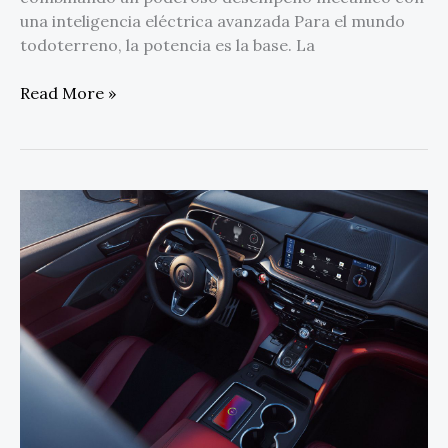
una inteligencia eléctrica avanzada Para el mundo
todoterreno, la potencia es la base. La
Read More »
Acura
impulsa
su
evolución
acústica
con
tecnología
Bang
&
Olufsen