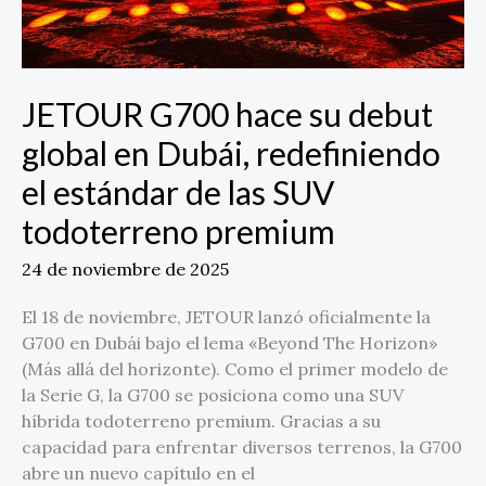
el
estándar
de
las
JETOUR G700 hace su debut
SUV
global en Dubái, redefiniendo
todoterreno
premium
el estándar de las SUV
todoterreno premium
24 de noviembre de 2025
El 18 de noviembre, JETOUR lanzó oficialmente la
G700 en Dubái bajo el lema «Beyond The Horizon»
(Más allá del horizonte). Como el primer modelo de
la Serie G, la G700 se posiciona como una SUV
híbrida todoterreno premium. Gracias a su
capacidad para enfrentar diversos terrenos, la G700
abre un nuevo capítulo en el