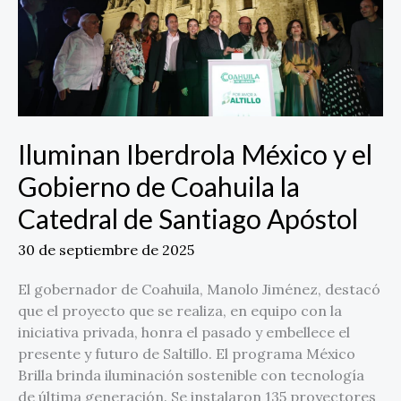
de
Coahuila
la
Catedral
de
Santiago
Apóstol
Iluminan Iberdrola México y el
Gobierno de Coahuila la
Catedral de Santiago Apóstol
30 de septiembre de 2025
El gobernador de Coahuila, Manolo Jiménez, destacó
que el proyecto que se realiza, en equipo con la
iniciativa privada, honra el pasado y embellece el
presente y futuro de Saltillo. El programa México
Brilla brinda iluminación sostenible con tecnología
de última generación. Se instalaron 135 proyectores