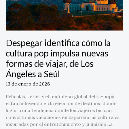
nuevas
formas
de
viajar,
de
Los
Despegar identifica cómo la
Ángeles
cultura pop impulsa nuevas
a
Seúl
formas de viajar, de Los
Ángeles a Seúl
13 de enero de 2026
Películas, series y el fenómeno global del «k-pop»
están influyendo en la elección de destinos, dando
lugar a una tendencia donde los viajeros buscan
convertir sus vacaciones en experiencias culturales
inspiradas por el entretenimiento y la música La