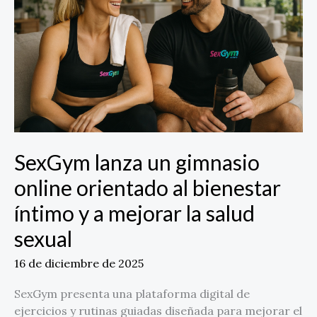
online
orientado
al
bienestar
íntimo
y
a
mejorar
la
SexGym lanza un gimnasio
salud
online orientado al bienestar
sexual
íntimo y a mejorar la salud
sexual
16 de diciembre de 2025
SexGym presenta una plataforma digital de
ejercicios y rutinas guiadas diseñada para mejorar el