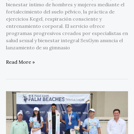
bienestar íntimo de hombres y mujeres mediante el
fortalecimiento del suelo pélvico, la práctica de
ejercicios Kegel, respiración consciente y
entrenamiento corporal. El servicio ofrece
programas progresivos creados por especialistas en
salud sexual y bienestar integral SexGym anuncia el
lanzamiento de su gimnasio
Read More »
El
Maratón
Palm
Beaches
de
U.S.