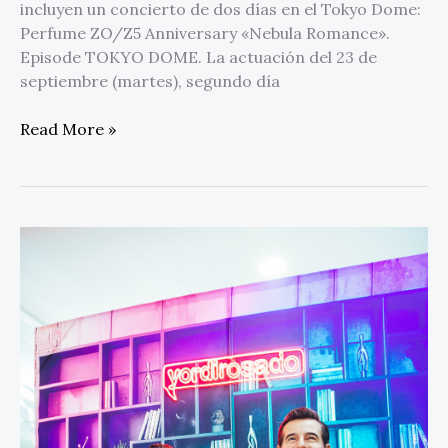
incluyen un concierto de dos días en el Tokyo Dome:
Perfume ZO/Z5 Anniversary «Nebula Romance».
Episode TOKYO DOME. La actuación del 23 de
septiembre (martes), segundo día
Read More »
Yordi
Rosado
inaugura
su
figura
en
el
Museo
de