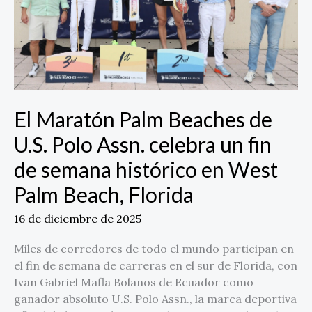
Polo
Assn.
celebra
un
fin
de
semana
El Maratón Palm Beaches de
histórico
U.S. Polo Assn. celebra un fin
en
West
de semana histórico en West
Palm
Palm Beach, Florida
Beach,
Florida
16 de diciembre de 2025
Miles de corredores de todo el mundo participan en
el fin de semana de carreras en el sur de Florida, con
Ivan Gabriel Mafla Bolanos de Ecuador como
ganador absoluto U.S. Polo Assn., la marca deportiva