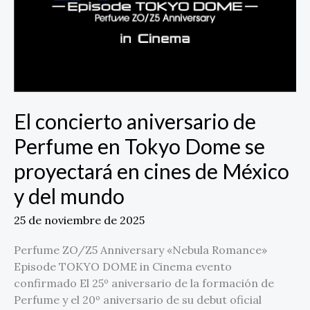
se
proyectará
en
cines
de
México
y
El concierto aniversario de
del
Perfume en Tokyo Dome se
mundo
proyectará en cines de México
y del mundo
25 de noviembre de 2025
Perfume ZO/Z5 Anniversary «Nebula Romance»
Episode TOKYO DOME in Cinema evento
confirmado El 25º aniversario de la formación de
Perfume y el 20º aniversario de su debut oficial