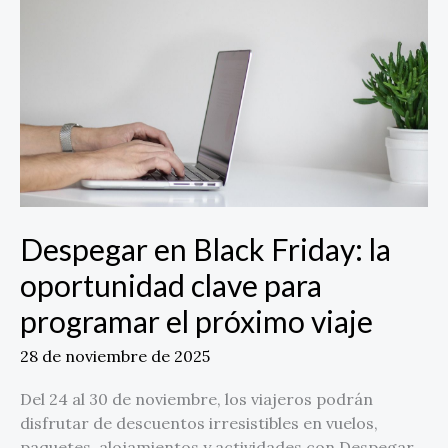
Friday:
la
oportunidad
clave
para
programar
el
próximo
viaje
Despegar en Black Friday: la
oportunidad clave para
programar el próximo viaje
28 de noviembre de 2025
Del 24 al 30 de noviembre, los viajeros podrán
disfrutar de descuentos irresistibles en vuelos,
paquetes, alojamientos y actividades con Despegar,