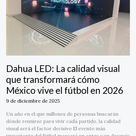
que
transformará
cómo
México
vive
el
fútbol
en
2026
Dahua LED: La calidad visual
que transformará cómo
México vive el fútbol en 2026
9 de diciembre de 2025
Un año en el que millones de personas buscarán
dónde reunirse para vivir cada partido, la calidad
visual será el factor decisivo El evento más
importante del fútbol marcará un antes y un después