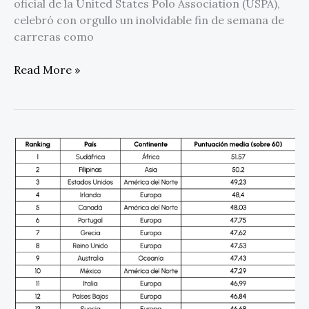
oficial de la United States Polo Association (USPA),
celebró con orgullo un inolvidable fin de semana de
carreras como
Read More »
México
es
uno
de
los
países
más
generosos
del
mundo