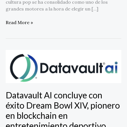
cultura pop se ha consolidado como uno de los
grandes motores a la hora de elegir un […]
Read More »
Datavault
AI
concluye
con
éxito
Dream
Datavault AI concluye con
Bowl
XIV,
éxito Dream Bowl XIV, pionero
pionero
en blockchain en
en
blockchain
entretenimiento deportivo