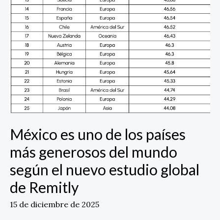
según
el
nuevo
estudio
global
de
Remitly
México es uno de los países
más generosos del mundo
según el nuevo estudio global
de Remitly
15 de diciembre de 2025