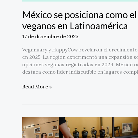
México se posiciona como el
veganos en Latinoamérica
17 de diciembre de 2025
Veganuary y HappyCow revelaron el crecimiento
en 2025. La región experimentó una expansión s
opciones veganas registradas en 2024. México ocu
destaca como líder indiscutible en lugares comp
Read More »
Casa
Convite
celebra