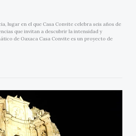
, lugar en el que Casa Convite celebra seis años de
encias que invitan a descubrir la intensidad y
mático de Oaxaca Casa Convite es un proyecto de