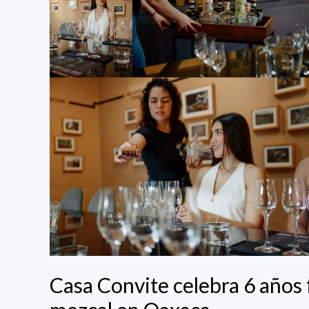
6
años
fomentando
la
cultura
del
mezcal
en
Oaxaca
Casa Convite celebra 6 años 