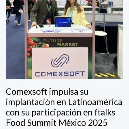
Food
Summit
México
2025
Comexsoft impulsa su
implantación en Latinoamérica
con su participación en ftalks
Food Summit México 2025