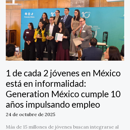
de
cada
2
jóvenes
en
México
está
en
informalidad:
Generation
1 de cada 2 jóvenes en México
México
cumple
está en informalidad:
10
Generation México cumple 10
años
impulsando
años impulsando empleo
empleo
24 de octubre de 2025
Más de 15 millones de jóvenes buscan integrarse al