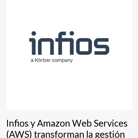
Amazon
Web
Services
(AWS)
transforman
la
gestión
de
la
cadena
de
suministro
con
IA
Generativa
Infios y Amazon Web Services
(AWS) transforman la gestión