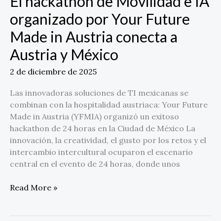
El hackathon de Movilidad e IA
por
organizado por Your Future
Your
Future
Made in Austria conecta a
Made
Austria y México
in
Austria
2 de diciembre de 2025
conecta
a
Las innovadoras soluciones de TI mexicanas se
Austria
combinan con la hospitalidad austriaca: Your Future
y
Made in Austria (YFMIA) organizó un exitoso
México
hackathon de 24 horas en la Ciudad de México La
innovación, la creatividad, el gusto por los retos y el
intercambio intercultural ocuparon el escenario
central en el evento de 24 horas, donde unos
Read More »