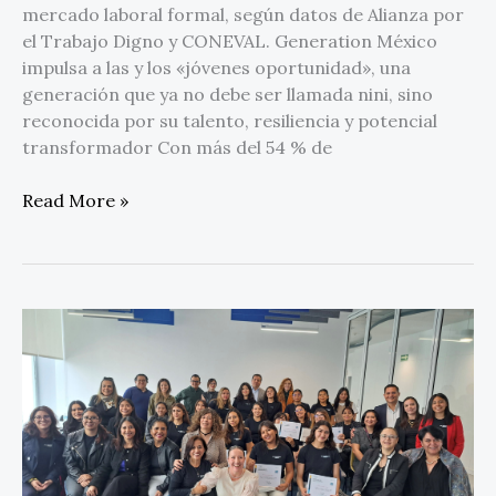
mercado laboral formal, según datos de Alianza por
el Trabajo Digno y CONEVAL. Generation México
impulsa a las y los «jóvenes oportunidad», una
generación que ya no debe ser llamada nini, sino
reconocida por su talento, resiliencia y potencial
transformador Con más del 54 % de
Read More »
Universitarias
ganan
el
Hack
Day
2025
con