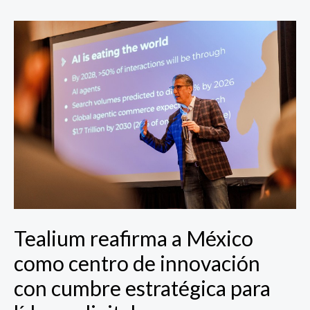
Tealium
reafirma
a
México
como
centro
de
innovación
con
cumbre
estratégica
para
líderes
Tealium reafirma a México
digitales
como centro de innovación
con cumbre estratégica para