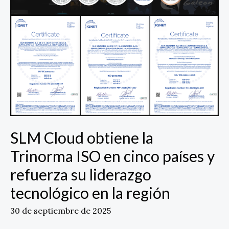
cinco
países
y
refuerza
su
liderazgo
tecnológico
en
la
región
SLM Cloud obtiene la
Trinorma ISO en cinco países y
refuerza su liderazgo
tecnológico en la región
30 de septiembre de 2025