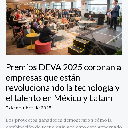
coronan
a
empresas
que
están
revolucionando
la
tecnología
y
el
Premios DEVA 2025 coronan a
talento
empresas que están
en
México
revolucionando la tecnología y
y
el talento en México y Latam
Latam
7 de octubre de 2025
Los proyectos ganadores demostraron cómo la
combinación de tecnología y talento está generando