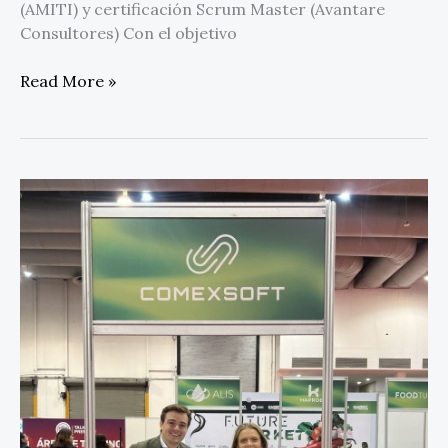
(AMITI) y certificación Scrum Master (Avantare
Consultores) Con el objetivo
Read More »
Comexsoft
impulsa
su
implantación
en
Latinoamérica
con
su
participación
en
ftalks