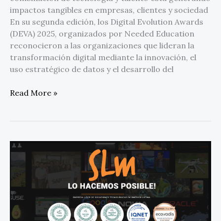
impactos tangibles en empresas, clientes y sociedad
En su segunda edición, los Digital Evolution Awards
(DEVA) 2025, organizados por Needed Education
reconocieron a las organizaciones que lideran la
transformación digital mediante la innovación, el
uso estratégico de datos y el desarrollo del
Read More »
SLM
Cloud
obtiene
la
Trinorma
ISO
en