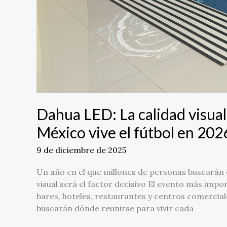
Dahua LED: La calidad visua
México vive el fútbol en 202
9 de diciembre de 2025
Un año en el que millones de personas buscarán d
visual será el factor decisivo El evento más imp
bares, hoteles, restaurantes y centros comercia
buscarán dónde reunirse para vivir cada