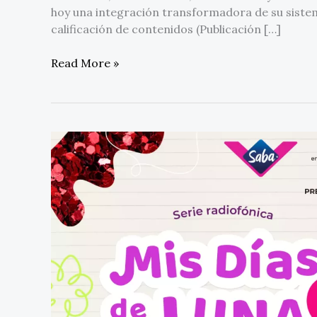
hoy una integración transformadora de su sistem
calificación de contenidos (Publicación […]
Read More »
Essity,
Saba®
y
UNICEF
presentan
«Mis
Días
de
Luna»