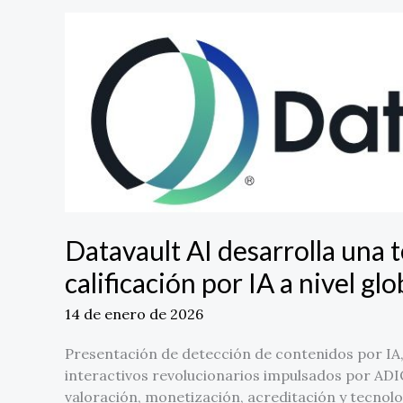
Datavault
AI
desarrolla
una
tecnología
patentada
de
calificación
por
IA
a
Datavault AI desarrolla una 
nivel
calificación por IA a nivel gl
global
con
14 de enero de 2026
Fintech.TV
Presentación de detección de contenidos por IA
interactivos revolucionarios impulsados por ADI
valoración, monetización, acreditación y tecnolo