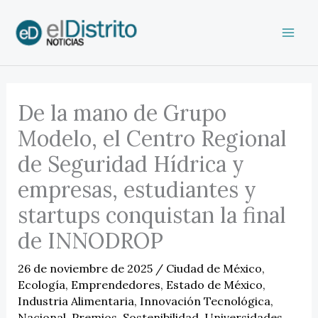
Ir
al
contenido
De la mano de Grupo
Modelo, el Centro Regional
de Seguridad Hídrica y
empresas, estudiantes y
startups conquistan la final
de INNODROP
26 de noviembre de 2025
/
Ciudad de México
,
Ecología
,
Emprendedores
,
Estado de México
,
Industria Alimentaria
,
Innovación Tecnológica
,
Nacional
,
Premios
,
Sostenibilidad
,
Universidades