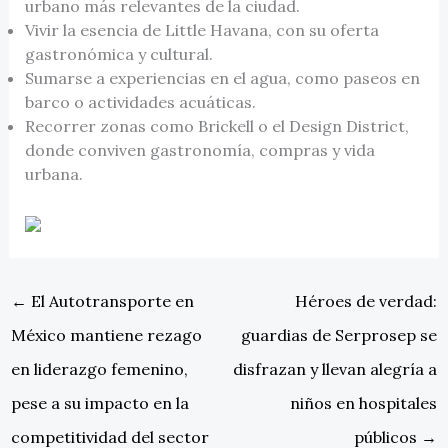
urbano más relevantes de la ciudad.
Vivir la esencia de Little Havana, con su oferta
gastronómica y cultural.
Sumarse a experiencias en el agua, como paseos en
barco o actividades acuáticas.
Recorrer zonas como Brickell o el Design District,
donde conviven gastronomía, compras y vida
urbana.
←
El Autotransporte en
Héroes de verdad:
México mantiene rezago
guardias de Serprosep se
en liderazgo femenino,
disfrazan y llevan alegría a
pese a su impacto en la
niños en hospitales
competitividad del sector
públicos
→