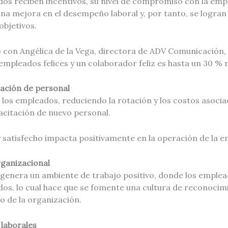
os reciben incentivos, su nivel de compromiso con la emp
una mejora en el desempeño laboral y, por tanto, se logra
objetivos.
o con Angélica de la Vega, directora de ADV Comunicación,
mpleados felices y un colaborador feliz es hasta un 30 % 
tación de personal
a los empleados, reduciendo la rotación y los costos asocia
acitación de nuevo personal.
y satisfecho impacta positivamente en la operación de la 
rganizacional
 genera un ambiente de trabajo positivo, donde los emplea
dos, lo cual hace que se fomente una cultura de reconocim
o de la organización.
 laborales