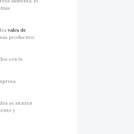
resa aumenta, lo
n más
 los
vales de
más productivo.
dos con la
empresa.
dos se sienten
iento y