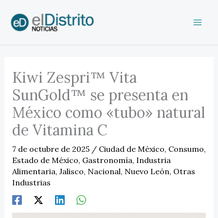
Ir
al
contenido
Kiwi Zespri™ Vita
SunGold™ se presenta en
México como «tubo» natural
de Vitamina C
7 de octubre de 2025
/
Ciudad de México
,
Consumo
,
Estado de México
,
Gastronomía
,
Industria
Alimentaria
,
Jalisco
,
Nacional
,
Nuevo León
,
Otras
Industrias