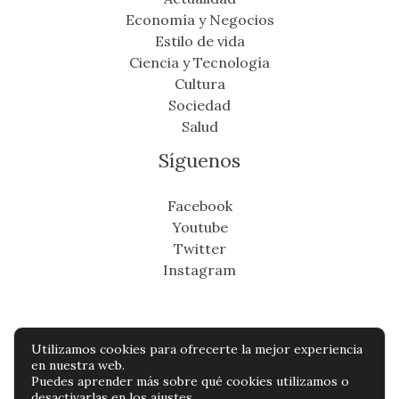
Economía y Negocios
Estilo de vida
Ciencia y Tecnología
Cultura
Sociedad
Salud
Síguenos
Facebook
Youtube
Twitter
Instagram
Utilizamos cookies para ofrecerte la mejor experiencia
Copyright © Todos os direitos reservados -
en nuestra web.
Puedes aprender más sobre qué cookies utilizamos o
eldistritonoticias.com
desactivarlas en los
ajustes
.