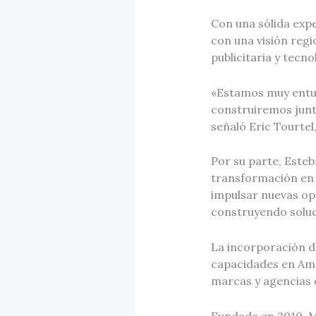
Con una sólida expe
con una visión regi
publicitaria y tecn
«Estamos muy entus
construiremos junt
señaló Eric Tourte
Por su parte, Este
transformación en 
impulsar nuevas op
construyendo soluc
La incorporación d
capacidades en Amé
marcas y agencias 
Fundada en 2010, M