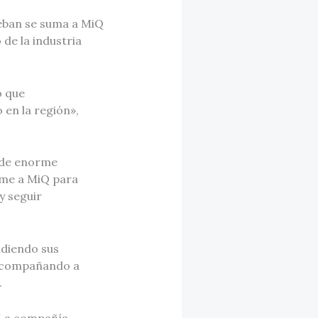
teban se suma a MiQ
de la industria
o que
 en la región»,
 de enorme
rme a MiQ para
y seguir
ndiendo sus
 acompañando a
.
 La compañía