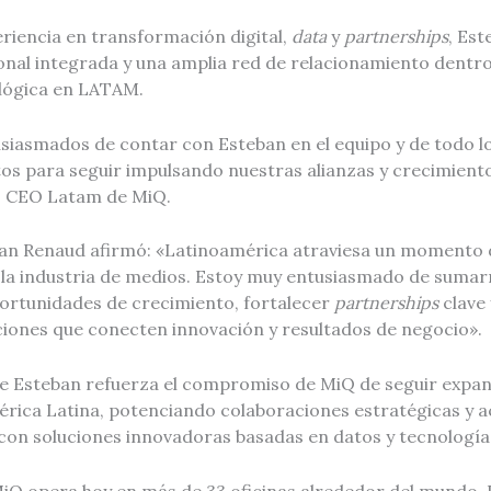
riencia en transformación digital,
data
y
partnerships
, Es
onal integrada y una amplia red de relacionamiento dentro 
ológica en LATAM.
iasmados de contar con Esteban en el equipo y de todo l
os para seguir impulsando nuestras alianzas y crecimiento
l, CEO Latam de MiQ.
ban Renaud afirmó: «Latinoamérica atraviesa un momento
la industria de medios. Estoy muy entusiasmado de suma
ortunidades de crecimiento, fortalecer
partnerships
clave 
iones que conecten innovación y resultados de negocio».
e Esteban refuerza el compromiso de MiQ de seguir expa
rica Latina, potenciando colaboraciones estratégicas y
con soluciones innovadoras basadas en datos y tecnología
iQ opera hoy en más de 33 oficinas alrededor del mundo.