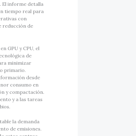
. El informe detalla
en tiempo real para
erativas con
de reducción de
 en GPU y CPU, el
tecnológica de
ara minimizar
o primario.
información desde
menor consumo en
ión y compactación.
ento y a las tareas
bios.
otable la demanda
ento de emisiones.