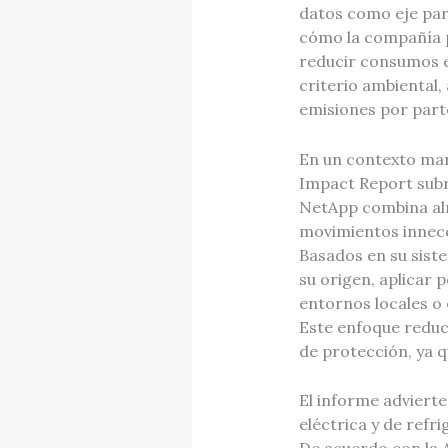
datos como eje para
cómo la compañía pr
reducir consumos e
criterio ambiental,
emisiones por parte
En un contexto mar
Impact Report subr
NetApp combina alm
movimientos innece
Basados en su sist
su origen, aplicar p
entornos locales o
Este enfoque reduce
de protección, ya q
El informe adviert
eléctrica y de refr