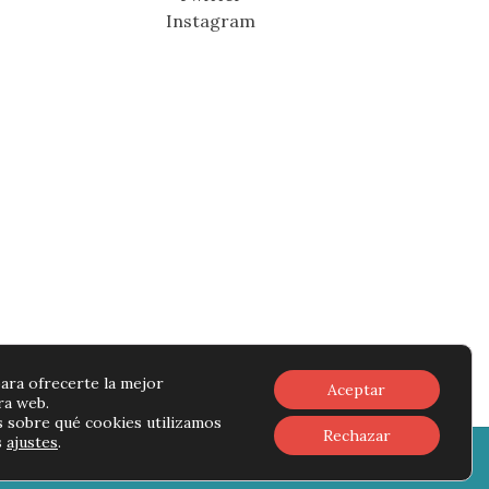
Instagram
ara ofrecerte la mejor
Aceptar
ra web.
 sobre qué cookies utilizamos
Rechazar
s
ajustes
.
rivacidad
-
Política de cookies
-
Contacto