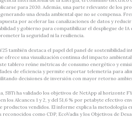
gencia Internacional de la Energía, el consumo eléctrico 
licarse para 2030. Además, una parte relevante de los pro
, generando una deuda ambiental que no se compensa. Fre
puesta por acelerar las canalizaciones de datos y reducir
ilidad y gobierno para compatibilizar el despliegue de IA 
rometer la seguridad ni la resiliencia.
25 también destaca el papel del panel de sostenibilidad in
e ofrece una visualización continua del impacto ambiental
te tablero reúne métricas de consumo energético y emisi
dades de eficiencia y permite exportar telemetría para al
ilitando decisiones de inversión con mayor retorno ambien
a, SBTi ha validado los objetivos de NetApp al horizonte F
en los Alcances 1 y 2, y del 51,6 % por petabyte efectivo en
de productos vendidos. El informe explica la metodología e
 reconocidos como CDP, EcoVadis y los Objetivos de Desar