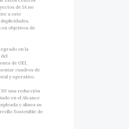
de estos centros
yectos de IA no
nte a este
 duplicidades,
con objetivos de
tegrado en la
 del
ones de GEI,
imentar cuadros de
tal y operativo.
Y30: una reducción
viado en el Alcance
mpleada y alinea su
rollo Sostenible de