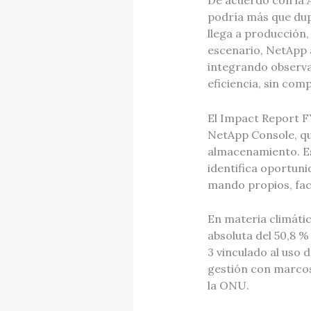
De acuerdo con la A
podría más que dup
llega a producción
escenario, NetApp a
integrando observab
eficiencia, sin comp
El Impact Report FY
NetApp Console, qu
almacenamiento. Es
identifica oportuni
mando propios, fac
En materia climátic
absoluta del 50,8 % 
3 vinculado al uso 
gestión con marcos
la ONU.