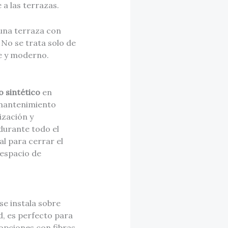
a las terrazas.
 una terraza con
 No se trata solo de
te y moderno.
o sintético
en
 mantenimiento
ización y
durante todo el
al para cerrar el
 espacio de
se instala sobre
d, es perfecto para
 opciones con fibras