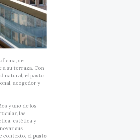
ficina, se
 a su terraza. Con
d natural, el pasto
ional, acogedor y
os y uno de los
ticular, las
tica, estética y
enovar sus
e contexto, el
pasto