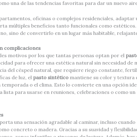
o una de las tendencias favoritas para dar un nuevo aire 
epartamentos, oficinas o complejos residenciales, adaptar
ta múltiples beneficios tanto funcionales como estéticos.
no, sino de convertirlo en un lugar más habitable, relajan
in complicaciones
ales motivos por los que tantas personas optan por el
past
acidad para ofrecer una estética natural sin necesidad de
cia del césped natural, que requiere riego constante, fertil
icas de luz, el
pasto sintético
mantiene su color y textura 
a temporada o el clima. Esto lo convierte en una opción ide
a lista para usarse en reuniones, celebraciones o como un
es
porta una sensación agradable al caminar, incluso cuando 
omo concreto o madera. Gracias a su suavidad y flexibilida
anso, zonas infantiles o rincones de lectura. Además, hay