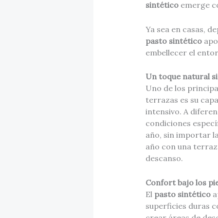
sintético
emerge com
Ya sea en casas, d
pasto sintético
apor
embellecer el entor
Un toque natural s
Uno de los princip
terrazas es su cap
intensivo. A diferen
condiciones específ
año, sin importar l
año con una terraz
descanso.
Confort bajo los pi
El
pasto sintético
a
superficies duras c
crear áreas de desc