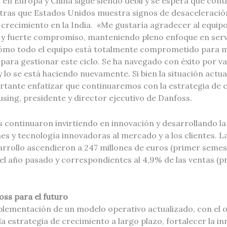
ad en Europa y China sigue siendo débil y se espera que cont
ntras que Estados Unidos muestra signos de desaceleración
 crecimiento en la India. «Me gustaría agradecer al equip
 y fuerte compromiso, manteniendo pleno enfoque en servir
ómo todo el equipo está totalmente comprometido para 
 para gestionar este ciclo. Se ha navegado con éxito por va
lo se está haciendo nuevamente. Si bien la situación actua
ortante enfatizar que continuaremos con la estrategia de 
using, presidente y director ejecutivo de Danfoss.
continuaron invirtiendo en innovación y desarrollando la h
s y tecnología innovadoras al mercado y a los clientes. L
arrollo ascendieron a 247 millones de euros (primer semes
 del año pasado y correspondientes al 4,9% de las ventas (
ss para el futuro
mplementación de un modelo operativo actualizado, con el o
a estrategia de crecimiento a largo plazo, fortalecer la in