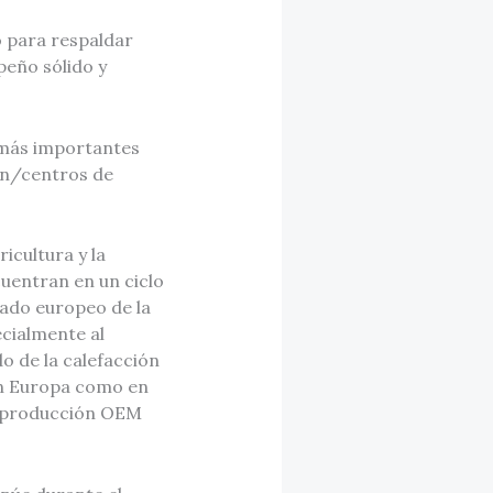
o para respaldar
peño sólido y
 más importantes
ión/centros de
cultura y la
cuentran en un ciclo
ado europeo de la
ecialmente al
o de la calefacción
en Europa como en
e producción OEM