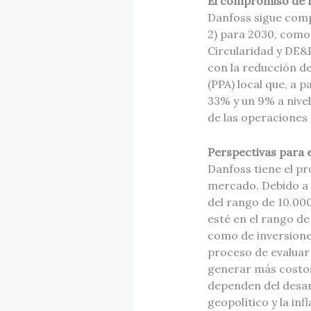
El compromiso de D
Danfoss sigue comp
2) para 2030, como 
Circularidad y DE&I
con la reducción d
(PPA) local que, a p
33% y un 9% a nivel
de las operaciones 
Perspectivas para 
Danfoss tiene el pr
mercado. Debido a l
del rango de 10.000
esté en el rango de
como de inversione
proceso de evaluar 
generar más costos
dependen del desarr
geopolítico y la in