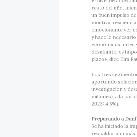
El nivel de activid
resto del año, mie
un buen impulso de
mostrar resiliencia
emocionante ver c
y hace lo necesario
económicos antes y 
desafiante, es imp
plazo», dice Kim Fa
Los tres segmentos 
aportando solucione
investigación y des
millones), a la par
2023: 4,5%).
Preparando a Danfo
Se ha iniciado la i
respaldar aún más l