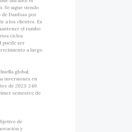
inúe durante el
. Se sigue viendo
o de Danfoss por
 a los clientes. Es
mantener el rumbo
rios ciclos
l puede ser
crecimiento a largo
uella global,
as inversiones en
tre de 2023: 249
primer semestre de
bjetivo de
novación y