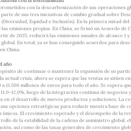
anfoss con la sostenibilidad
rometidos con la descarbonización de sus operaciones glo
parte de sus tres iniciativas de cambio gradual sobre Des
 (Diversidad, Equidad e Inclusión). En la primera mitad del
e las emisiones propias. En China, se firmó un Acuerdo de
artir de 2025, reducirá las emisiones anuales de alcance 1 y
 global. En total, ya se han conseguido acuerdos para des
en China.
el año
opósito de continuar o mantener la expansión de su partic
a actual crisis, ahora se espera que las ventas se sitúen en
 a 11.500 millones de euros para todo el año. Se espera q
 11,0-12,0%, luego de la integración continua de negocios y
s en el desarrollo de nuevos productos y soluciones. La c
sus opciones estratégicas para reducir nuestra base de co
 únicos. El crecimiento esperado y el desempeño de la ren
ollo de la estabilidad de la cadena de suministro global, e
flación, así como de las tasas generales de crecimiento glob