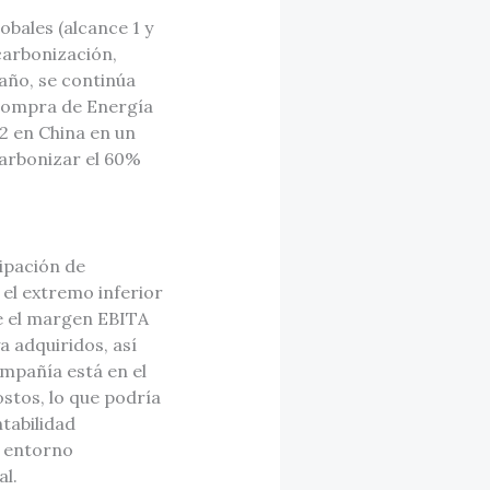
bales (alcance 1 y
carbonización,
 año, se continúa
 Compra de Energía
 2 en China en un
carbonizar el 60%
ipación de
 el extremo inferior
ue el margen EBITA
a adquiridos, así
ompañía está en el
stos, lo que podría
tabilidad
l entorno
al.