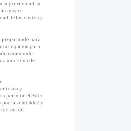
 la proximidad, la
 una mayor
dad de los costos y
tá preparando para
derar equipos para
ción eliminando
ndo una toma de
de
lentosos y
ra permitir el éxito
or la volatilidad y
 actual del