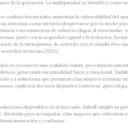
ntes de la gestación. La multiparidad se identificó como u
los cambios hormonales aumentan la vulnerabilidad del apar
n síntomas como nicturia (despertarse por la noche para 
inaria e incontinencia de esfuerzo (fugas al estornudar, r
íntomas, junto con la sequedad vaginal y la irritación, form
nario de la menopausia, de acuerdo con el estudio Percep
a sociedad mexicana (2022).
uidos es reconocer una realidad común, pero históricament
ilencio, generando incomodidad física y emocional. Visibili
ción y a soluciones que permitan a las mujeres retomar su
ianza», explica la doctora Alejandra Contreras, ginecóloga
oluciones disponibles en el mercado, Saba® amplió su port
V, diseñada para acompañar a las mujeres que enfrentan e
inan innovación y confianza: