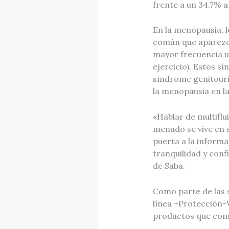
frente a un 34.7% a
En la menopausia, 
común que aparezca
mayor frecuencia ur
ejercicio). Estos s
síndrome genitouri
la menopausia en l
«Hablar de multifl
menudo se vive en s
puerta a la informa
tranquilidad y conf
de Saba.
Como parte de las s
línea +Protección-
productos que comb