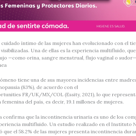
 cuidado íntimo de las mujeres han evolucionado con el t
visibilizadas. Una de ellas es la experiencia multifluido, q
flujo —como orina, sangre menstrual, flujo vaginal o sudor
nea
nómeno tiene una de sus mayores incidencias entre madre
opausia (83%), de acuerdo con el
tunities FR/UK/MX/COL (Essity, 2021), lo que represent
 femenina del país, es decir, 19.1 millones de mujeres.
a confirma que la incontinencia urinaria es uno de los c
periencia multifluido. Un estudio realizado en el Instituto 
ó que el 58.2% de las mujeres presenta incontinencia dura