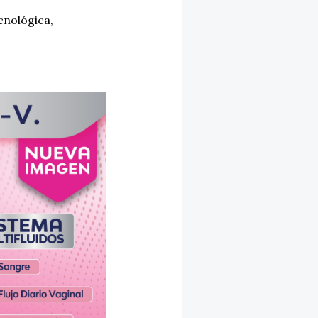
cnológica
,