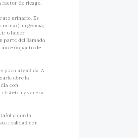
n factor de riesgo.
ato urinario. Es
orinar), urgencia,
eír o hacer
an parte del llamado
ción e impacto de
e poco atendida. A
zarla abre la
 día con
, obstetra y vocera
afolio con la
sta realidad con