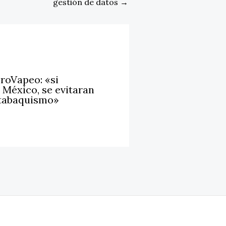
gestión de datos
→
oVapeo: «si
 México, se evitaran
 tabaquismo»