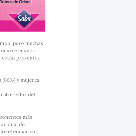
iempo, pero muchas
ue ocurre cuando
— están presentes
s (86%) y mujeres
a alrededor del
omponentes más
Nacional de
nte el embarazo,