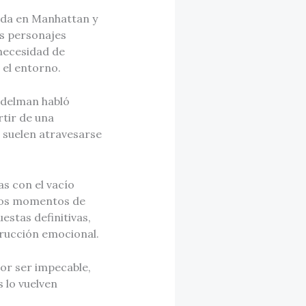
tada en Manhattan y
los personajes
 necesidad de
 el entorno.
udelman habló
rtir de una
e suelen atravesarse
as con el vacío
rtos momentos de
estas definitivas,
trucción emocional.
por ser impecable,
 lo vuelven