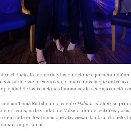
sobre el duelo, la memoria y las emociones que acompañan 
a costarricense presentó su primera novela que entrelaza d
omplejidad de las relaciones humanas y la reconstrucción 
rricense Tania Rudelman presentó
Habitar el vacío
, su prim
 en Freims, en la Ciudad de México, donde lectores y asis
 centrada en los temas que atraviesan la obra: el duelo, la
ormación personal.