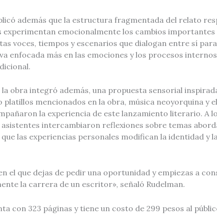
licó además que la estructura fragmentada del relato res
s experimentan emocionalmente los cambios importantes de
tas voces, tiempos y escenarios que dialogan entre sí par
iva enfocada más en las emociones y los procesos internos
dicional.
la obra integró además, una propuesta sensorial inspirada 
 platillos mencionados en la obra, música neoyorquina y 
pañaron la experiencia de este lanzamiento literario. A lo
s asistentes intercambiaron reflexiones sobre temas aborda
que las experiencias personales modifican la identidad y la
 el que dejas de pedir una oportunidad y empiezas a cons
ente la carrera de un escritor», señaló Rudelman.
ta con 323 páginas y tiene un costo de 299 pesos al públi