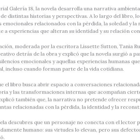
rial Galería 18, la novela desarrolla una narrativa ambien
de distintas historias y perspectivas. A lo largo del libro, 
 emocionales relacionados con la pérdida, la soledad y la
e a experiencias que alteran su identidad y su relación con
ación, moderada por la escritora Lissette Sutton, Tania R
eativo detrás de la obra y explicó que la novela surgió a pa
 silencios emocionales y aquellas experiencias humanas qu
l, incluso cuando forman parte de la vida cotidiana.
e el libro busca abrir espacio a conversaciones relacionad
oria y las transformaciones internas que acompañan cie
xplicó también que, la narrativa no pretende ofrecer respu
ntas relacionadas con la pérdida, la identidad y la recons
vela descubres que un personaje no conecta con el lector 
damente humano: sus virtudes lo elevan, pero sus defectos
ó.