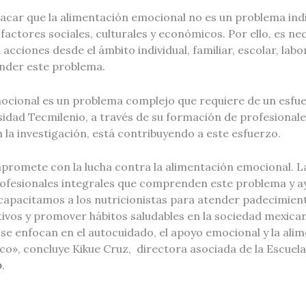
car que la alimentación emocional no es un problema indiv
 factores sociales, culturales y económicos. Por ello, es n
 acciones desde el ámbito individual, familiar, escolar, lab
ender este problema.
ocional es un problema complejo que requiere de un esfu
sidad Tecmilenio, a través de su formación de profesionales
la investigación, está contribuyendo a este esfuerzo.
promete con la lucha contra la alimentación emocional. L
ofesionales integrales que comprenden este problema y ay
apacitamos a los nutricionistas para atender padecimient
vos y promover hábitos saludables en la sociedad mexican
 se enfocan en el autocuidado, el apoyo emocional y la ali
o», concluye Kikue Cruz, directora asociada de la Escuela
o
.