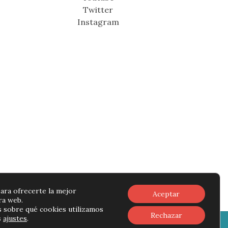
Twitter
Instagram
ara ofrecerte la mejor
Aceptar
ra web.
 sobre qué cookies utilizamos
Rechazar
s
ajustes
.
rivacidad
-
Política de cookies
-
Contacto