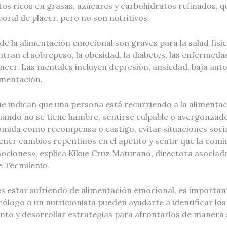
ntos ricos en grasas, azúcares y carbohidratos refinados,
ral de placer, pero no son nutritivos.
e la alimentación emocional son graves para la salud físic
entran el sobrepeso, la obesidad, la diabetes, las enfermed
ncer. Las mentales incluyen depresión, ansiedad, baja aut
imentación.
ue indican que una persona está recurriendo a la alimenta
ando no se tiene hambre, sentirse culpable o avergonzad
comida como recompensa o castigo, evitar situaciones soci
ner cambios repentinos en el apetito y sentir que la comi
ociones», explica Kikue Cruz Maturano, directora asociada
e Tecmilenio.
es estar sufriendo de alimentación emocional, es importan
cólogo o un nutricionista pueden ayudarte a identificar l
to y desarrollar estrategias para afrontarlos de manera 