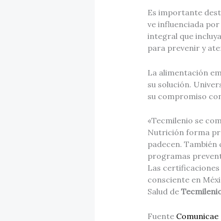
Es importante desta
ve influenciada por
integral que incluya
para prevenir y at
La alimentación em
su solución. Univer
su compromiso con 
«Tecmilenio se com
Nutrición forma pr
padecen. También c
programas preventi
Las certificaciones
consciente en Méxic
Salud de
Tecmileni
Fuente
Comunicae