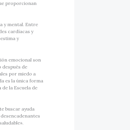
 que proporcionan
a y mental. Entre
ades cardíacas y
oestima y
ción emocional son
o después de
ales por miedo a
da es la única forma
 de la Escuela de
te buscar ayuda
os desencadenantes
saludable».