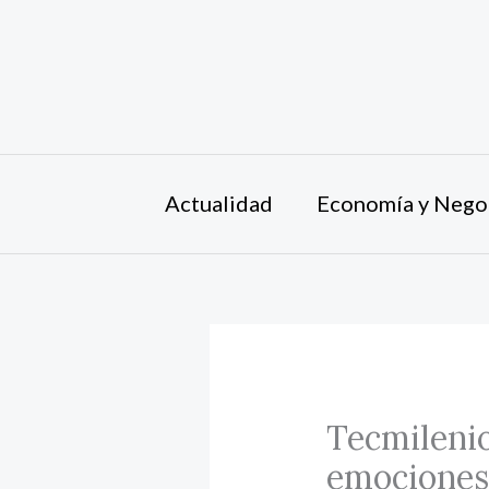
Ir
al
contenido
Actualidad
Economía y Nego
Tecmilenio
emociones