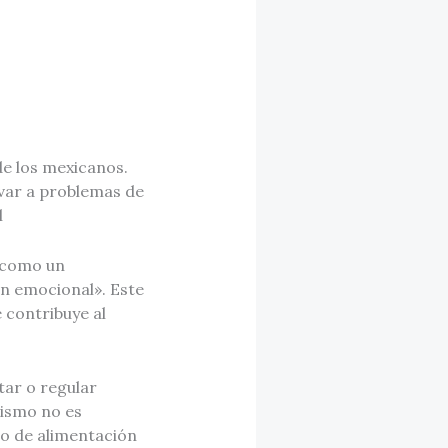
de los mexicanos.
levar a problemas de
l
a como un
n emocional». Este
 contribuye al
tar o regular
nismo no es
po de alimentación