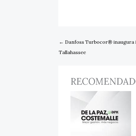
←
Danfoss Turbocor® inaugura i
Tallahassee
RECOMENDAD