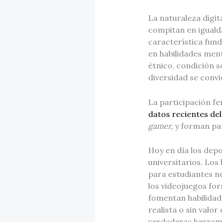
La naturaleza digit
compitan en iguald
característica fun
en habilidades men
étnico, condición s
diversidad se convi
La participación f
datos recientes del
gamer,
y forman par
Hoy en día los dep
universitarios. Los
para estudiantes ne
los videojuegos for
fomentan habilidade
realista o sin valo
verdaderas herrami