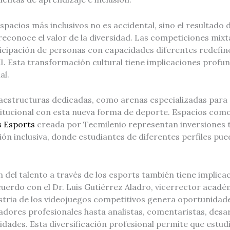
spacios más inclusivos no es accidental, sino el resultad
conoce el valor de la diversidad. Las competiciones mixta
icipación de personas con capacidades diferentes redefine
XXI. Esta transformación cultural tiene implicaciones profu
al.
raestructuras dedicadas, como arenas especializadas para 
itucional con esta nueva forma de deporte. Espacios com
s Esports
creada por Tecmilenio representan inversiones t
ión inclusiva, donde estudiantes de diferentes perfiles pue
 del talento a través de los esports también tiene implic
acuerdo con el Dr. Luis Gutiérrez Aladro, vicerrector acad
stria de los videojuegos competitivos genera oportunidade
adores profesionales hasta analistas, comentaristas, desa
dades. Esta diversificación profesional permite que estud