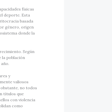
apacidades físicas
l deporte. Esta
ritocracia basada
por género, origen
cosistema donde la
crecimiento. Según
 la población
 año.
ares y
almente valiosos
 obstante, no todos
n títulos que
ellos con violencia
solidan como