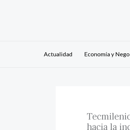
Ir
al
contenido
Actualidad
Economía y Nego
Tecmilenio
hacia la in