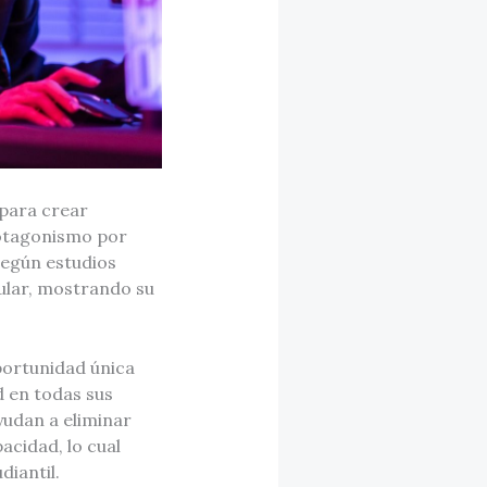
 para crear
rotagonismo por
según estudios
cular, mostrando su
portunidad única
 en todas sus
ayudan a eliminar
acidad, lo cual
iantil.