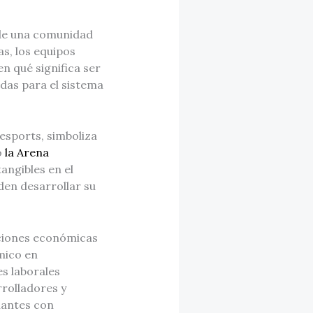
o de una comunidad
s, los equipos
n qué significa ser
ndas para el sistema
esports, simboliza
o
la Arena
angibles en el
den desarrollar su
aciones económicas
émico en
s laborales
rrolladores y
iantes con