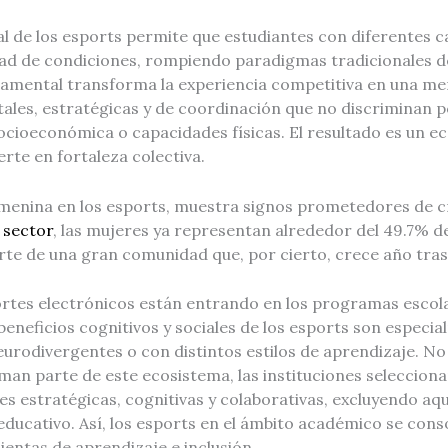
al de los esports permite que estudiantes con diferentes c
ad de condiciones, rompiendo paradigmas tradicionales de
damental transforma la experiencia competitiva en una me
tales, estratégicas y de coordinación que no discriminan 
ocioeconómica o capacidades físicas. El resultado es un e
erte en fortaleza colectiva.
emenina en los esports, muestra signos prometedores de 
 sector
, las mujeres ya representan alrededor del 49.7% de
te de una gran comunidad que, por cierto, crece año tras
ortes electrónicos están entrando en los programas escol
 beneficios cognitivos y sociales de los esports son especi
urodivergentes o con distintos estilos de aprendizaje. No
man parte de este ecosistema, las instituciones selecciona
s estratégicas, cognitivas y colaborativas, excluyendo aqu
r educativo. Así, los esports en el ámbito académico se con
entas de aprendizaje e inclusión.