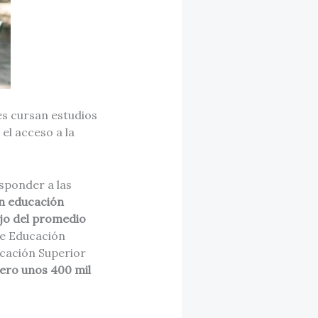
es cursan estudios
el acceso a la
sponder a las
en educación
ajo del promedio
de Educación
ucación Superior
pero unos 400 mil