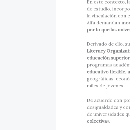
En este contexto, l
de estudio, incorpo
la vinculación con 
Alfa demandan
mode
por lo que las univ
Derivado de ello, su
Literacy Organizat
educación superior 
programas académic
educativo flexible,
geográficas, econó
miles de jóvenes.
De acuerdo con por
desigualdades y co
de universidades q
colectiva».