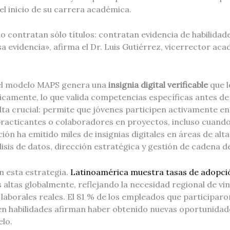
l inicio de su carrera académica.
 contratan sólo títulos: contratan evidencia de habilidade
 evidencia», afirma el Dr. Luis Gutiérrez, vicerrector ac
del modelo MAPS genera una
insignia digital verificable
que l
icamente, lo que valida competencias específicas antes de
lta crucial: permite que jóvenes participen activamente en
practicantes o colaboradores en proyectos, incluso cuand
ución ha emitido miles de insignias digitales en áreas de 
sis de datos, dirección estratégica y gestión de cadena d
n esta estrategia.
Latinoamérica muestra tasas de adopci
 altas globalmente, reflejando la necesidad regional de vi
laborales reales. El 81 % de los empleados que participar
en habilidades afirman haber obtenido nuevas oportunida
elo.