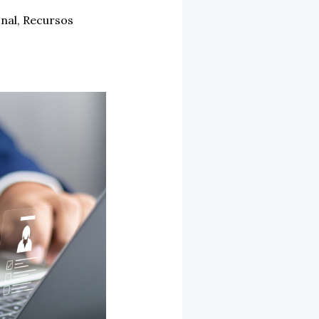
nal
,
Recursos