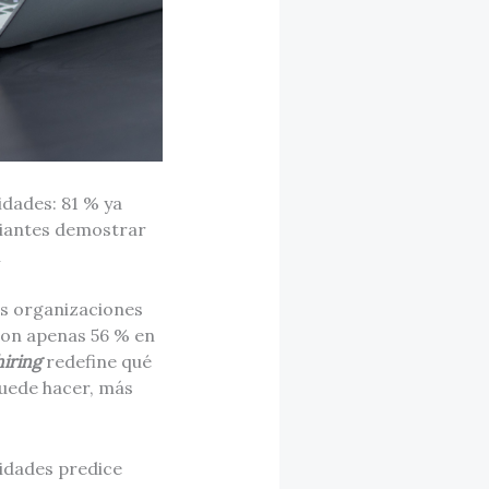
dades: 81 % ya
diantes demostrar
l
as organizaciones
con apenas 56 % en
hiring
redefine qué
puede hacer, más
lidades predice