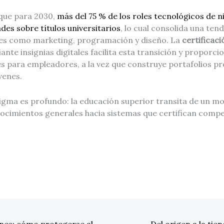
que para 2030,
más del 75 % de los roles tecnológicos de niv
ades sobre títulos universitarios
, lo cual consolida una ten
es como marketing, programación y diseño. La
certificaci
nte insignias digitales facilita esta transición y propor
es para empleadores, a la vez que construye portafolios pr
venes.
igma es profundo: la educación superior transita de un m
ocimientos generales hacia sistemas que certifican compe
nes: cómo protegerse al
Del origen a la tie