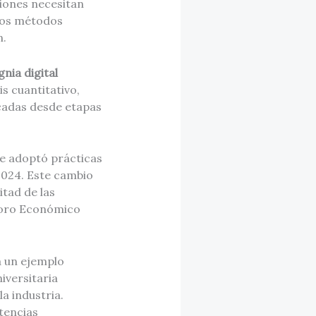
iones necesitan
los métodos
n.
gnia digital
s cuantitativo,
icadas desde etapas
e adoptó prácticas
2024. Este cambio
tad de las
 Foro Económico
a un ejemplo
iversitaria
a industria.
tencias