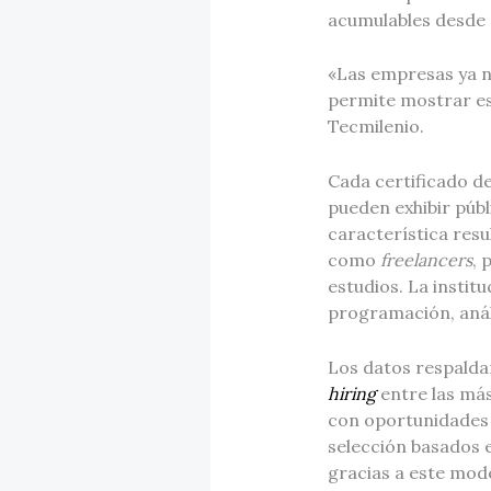
acumulables desde e
«Las empresas ya no
permite mostrar esa
Tecmilenio.
Cada certificado 
pueden exhibir públ
característica resu
como
freelancers
, 
estudios. La instit
programación, análi
Los datos respalda
hiring
entre las más
con oportunidades 
selección basados 
gracias a este mod