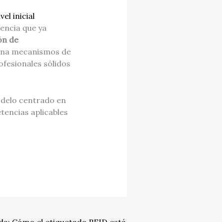
el inicial
dencia que ya
ón de
ciona mecanismos de
ofesionales sólidos
odelo centrado en
tencias aplicables
nda: Cómo el etiquetado RFID está