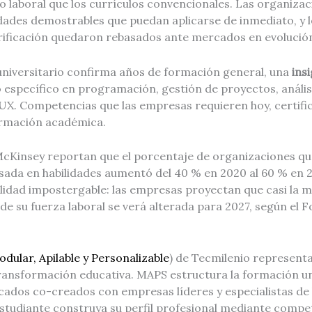
 laboral que los currículos convencionales. Las organizac
dades demostrables que puedan aplicarse de inmediato, y 
erificación quedaron rebasados ante mercados en evolució
 universitario confirma años de formación general, una
insi
específico en programación, gestión de proyectos, análisi
 UX. Competencias que las empresas requieren hoy, certif
ormación académica.
Kinsey reportan que el porcentaje de organizaciones qu
sada en habilidades aumentó del 40 % en 2020 al 60 % en 
idad impostergable: las empresas proyectan que casi la mi
 de su fuerza laboral se verá alterada para 2027, según el
dular, Apilable y Personalizable
) de Tecmilenio represent
ransformación educativa. MAPS estructura la formación un
cados co-creados con empresas líderes y especialistas de l
studiante construya su perfil profesional mediante compe