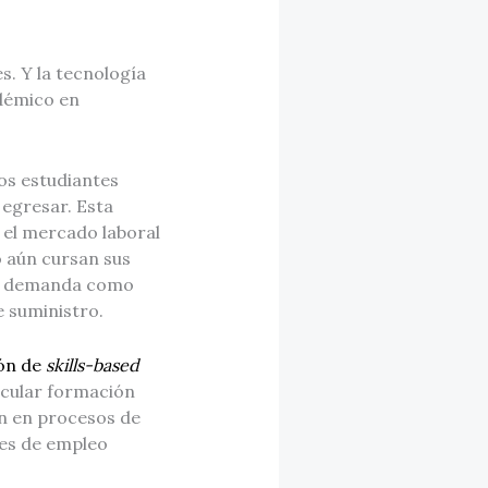
s. Y la tecnología
adémico en
os estudiantes
 egresar. Esta
 el mercado laboral
o aún cursan sus
alta demanda como
e suministro.
ón de
skills-based
ncular formación
on en procesos de
des de empleo