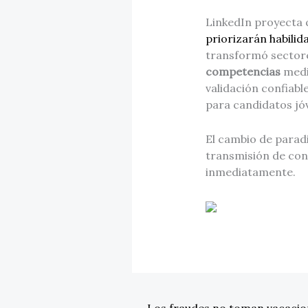
LinkedIn proyecta 
priorizarán habilid
transformó sector
competencias
media
validación confiabl
para candidatos jó
El cambio de parad
transmisión de con
inmediatamente.
←
Los fraudes no toman vacacio