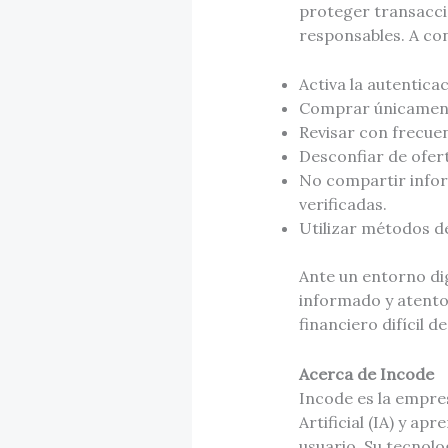
proteger transaccio
responsables. A co
Activa la autentica
Comprar únicamente 
Revisar con frecuen
Desconfiar de ofer
No compartir infor
verificadas.
Utilizar métodos d
Ante un entorno dig
informado y atento 
financiero difícil de
Acerca de Incode
Incode es la empres
Artificial (IA) y a
usuario. Su tecnol