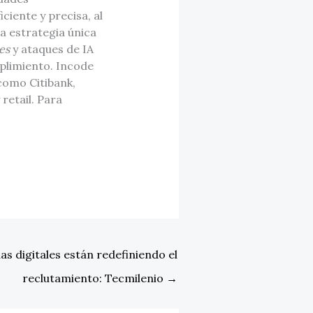
iente y precisa, al
a estrategia única
kes
y ataques de IA
mplimiento. Incode
como Citibank,
retail. Para
as digitales están redefiniendo el
reclutamiento: Tecmilenio
→