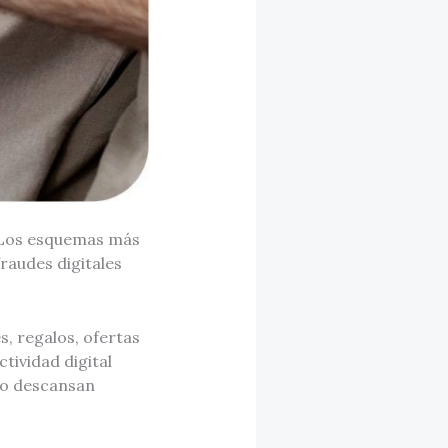
. Los esquemas más
fraudes digitales
, regalos, ofertas
tividad digital
 no descansan