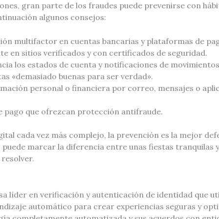
nes, gran parte de los fraudes puede prevenirse con hábit
ntinuación algunos consejos:
ción multifactor en cuentas bancarias y plataformas de pa
en sitios verificados y con certificados de seguridad.
cia los estados de cuenta y notificaciones de movimientos
tas «demasiado buenas para ser verdad».
mación personal o financiera por correo, mensajes o apli
e pago que ofrezcan protección antifraude.
ital cada vez más complejo, la prevención es la mejor def
puede marcar la diferencia entre unas fiestas tranquilas 
 resolver.
a líder en verificación y autenticación de identidad que uti
prendizaje automático para crear experiencias seguras y opt
ogía completamente automatizada y sus acuerdos con enti