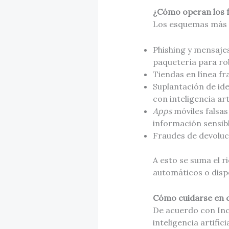
¿Cómo operan los 
Los esquemas más 
Phishing y mensaje
paquetería para ro
Tiendas en línea fr
Suplantación de id
con inteligencia art
Apps
móviles falsa
información sensibl
Fraudes de devoluc
A esto se suma el r
automáticos o dis
Cómo cuidarse en c
De acuerdo con Inco
inteligencia artifi