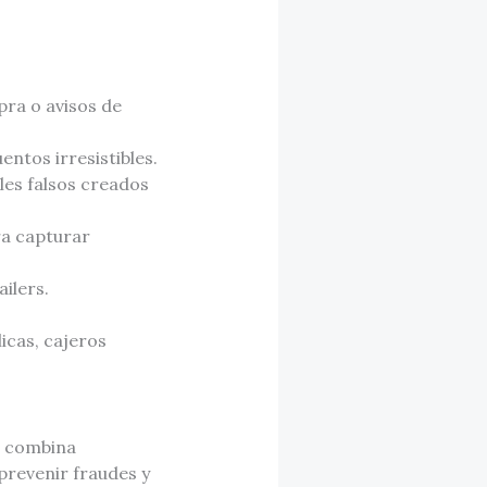
ra o avisos de
ntos irresistibles.
iles falsos creados
ra capturar
ilers.
licas, cajeros
e combina
prevenir fraudes y