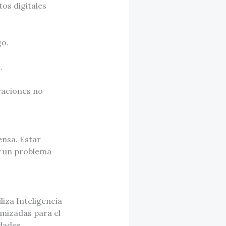
os digitales
go.
.
caciones no
ensa. Estar
y un problema
liza Inteligencia
imizadas para el
dades