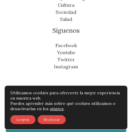
Cultura
Sociedad
Salud
Síguenos
Facebook
Youtube
Twitter
Instagram
Utilizamos cookies para ofrecerte la mejor experiencia
Copyright © Todos os direitos reservados -
en nuestra web.
Puedes aprender más sobre qué cookies utilizamos o
eldistritonoticias.com
desactivarlas en los
ajustes
.
Política de privacidad
-
Política de cookies
-
Aceptar
Rechazar
Contacto